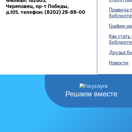
Филиал:
162605,
Череповец,
пр-т Победы,
Правила 
д.105.
телефон: (8202) 28-88-00
библиоте
График р
Как стать
библиоте
Друзья б
Новости
Решаем вместе