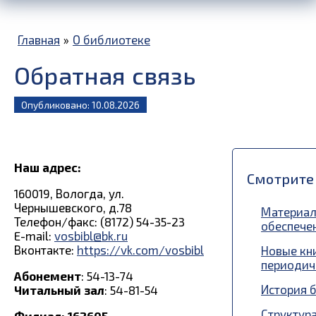
Главная
»
О библиотеке
Обратная связь
Опубликовано: 10.08.2026
Наш адрес:
Смотрите 
160019, Вологда, ул.
Чернышевского, д.78
Материал
Телефон/факс: (8172) 54-35-23
обеспече
E-mail:
vosbibl@bk.ru
Вконтакте:
https://vk.com/vosbibl
Новые кн
периодич
Абонемент
: 54-13-74
История 
Читальный
зал
: 54-81-54
Структур